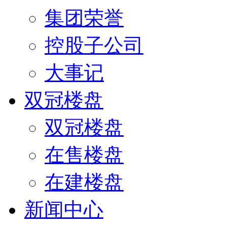
集团荣誉
控股子公司
大事记
双冠楼盘
双冠楼盘
在售楼盘
在建楼盘
新闻中心