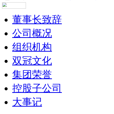
董事长致辞
公司概况
组织机构
双冠文化
集团荣誉
控股子公司
大事记