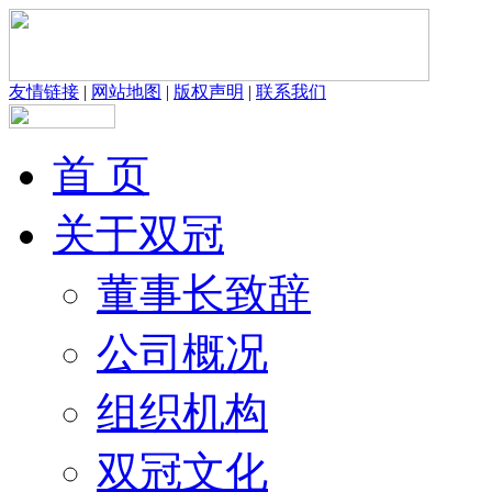
友情链接
|
网站地图
|
版权声明
|
联系我们
首 页
关于双冠
董事长致辞
公司概况
组织机构
双冠文化