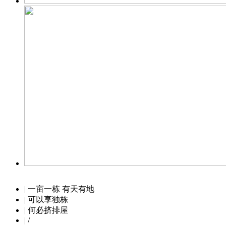
| 一亩一栋 有天有地
| 可以享独栋
| 何必挤排屋
| /