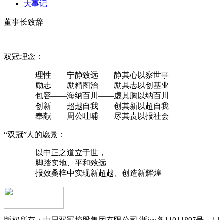
大事记
董事长致辞
双冠理念：
理性——宁静致远——静其心以察世事
励志——励精图治——励其志以创基业
包容——海纳百川——虚其胸以纳百川
创新——超越自我——创其新以超自我
奉献——周公吐哺——尽其责以报社会
“双冠”人的愿景：
以中正之道立于世，
脚踏实地、平和致远，
报效桑梓中实现新超越、创造新辉煌！
版权所有：中国双冠控股集团有限公司 浙icp备11011897号—1 