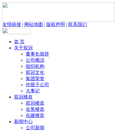
友情链接
|
网站地图
|
版权声明
|
联系我们
首 页
关于双冠
董事长致辞
公司概况
组织机构
双冠文化
集团荣誉
控股子公司
大事记
双冠楼盘
双冠楼盘
在售楼盘
在建楼盘
新闻中心
公司新闻