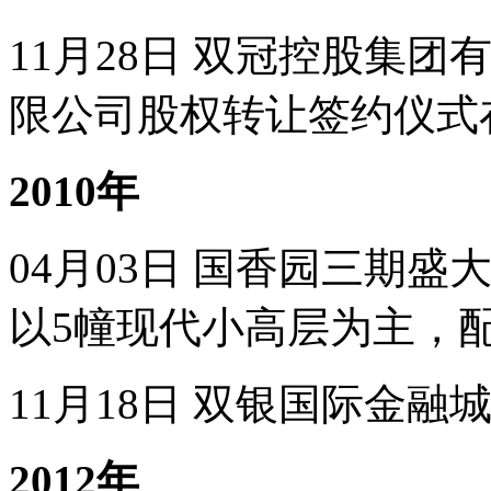
11月28日 双冠控股集团
限公司股权转让签约仪式
2010年
04月03日 国香园三期盛
以5幢现代小高层为主，
11月18日 双银国际金融
2012年