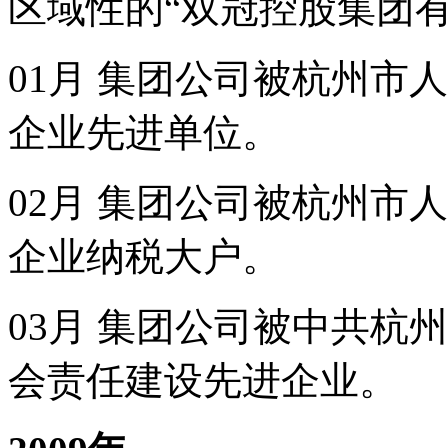
区域性的“双冠控股集团有
01月 集团公司被杭州市
企业先进单位。
02月 集团公司被杭州市
企业纳税大户。
03月 集团公司被中共杭
会责任建设先进企业。