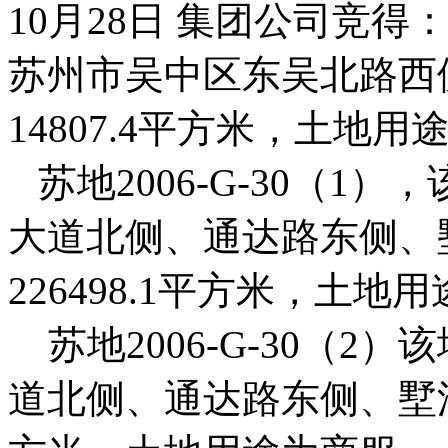
10月28日 集团公司竞得：
苏州市吴中区东吴北路西
14807.4平方米，土地
苏地2006-G-30（1
大道北侧、通达路东侧、
226498.1平方米，土地
苏地2006-G-30（2
道北侧、通达路东侧、墅浦