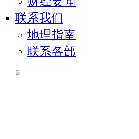
财经要闻
联系我们
地理指南
联系各部