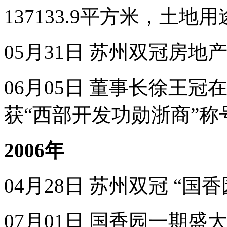
137133.9平方米，土
05月31日 苏州双冠房
06月05日 董事长徐王冠
获“西部开发功勋浙商”称
2006年
04月28日 苏州双冠 “
07月01日 国香园一期盛