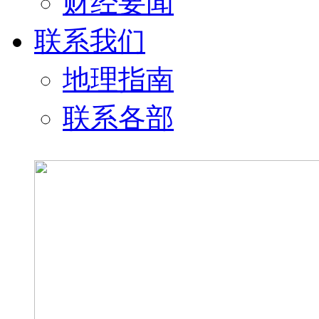
财经要闻
联系我们
地理指南
联系各部