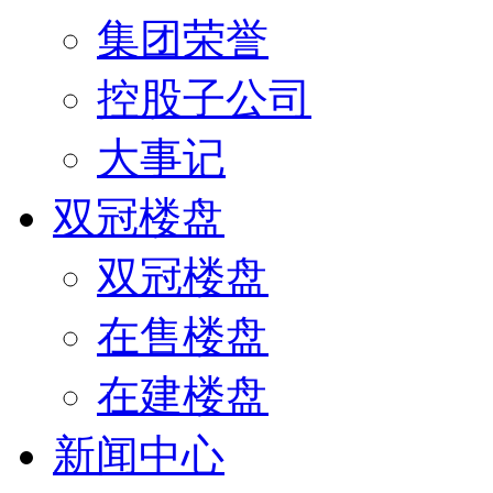
集团荣誉
控股子公司
大事记
双冠楼盘
双冠楼盘
在售楼盘
在建楼盘
新闻中心