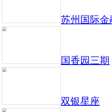
苏州国际金
国香园三期
双银星座