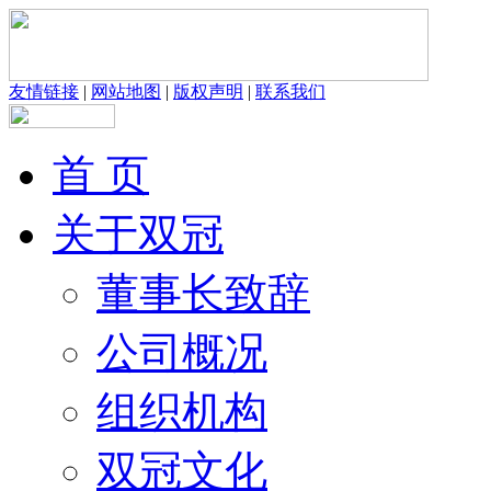
友情链接
|
网站地图
|
版权声明
|
联系我们
首 页
关于双冠
董事长致辞
公司概况
组织机构
双冠文化