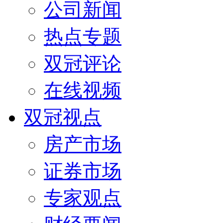
公司新闻
热点专题
双冠评论
在线视频
双冠视点
房产市场
证券市场
专家观点