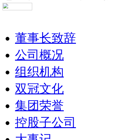
董事长致辞
公司概况
组织机构
双冠文化
集团荣誉
控股子公司
大事记