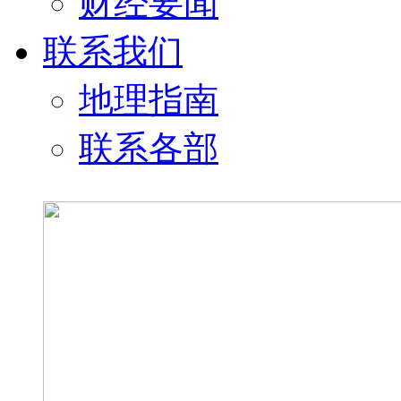
财经要闻
联系我们
地理指南
联系各部