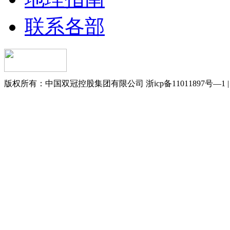
联系各部
版权所有：中国双冠控股集团有限公司 浙icp备11011897号—1 