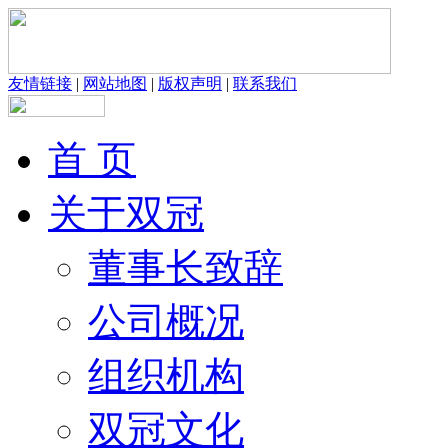
友情链接
|
网站地图
|
版权声明
|
联系我们
首 页
关于双冠
董事长致辞
公司概况
组织机构
双冠文化